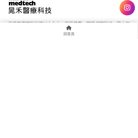
晁禾醫療團隊強調以人為本，發展健康、關懷相關科技。藉由復
健科技、長照輔具器材及預防醫學等儀器的推展，期望科技整合
回首頁
及創新能落實在健康照護與疾病預防。 依照中華民國藥事法規
定不予網上銷售，若對產品有興趣，敬請電話或信箱聯繫諮詢，
並參照您的專業醫事人員諮詢，謝謝您的支持。
@hhk6256q
assistant@habitz.com.tw
台北市中山區建國北路二段147號1樓
0287899985
首頁
認識晁禾
獨家代理
嚴選產品
實用資訊
聯繫我們
Designed by
揚京快客
Copyright © 2026
..
累積人氣: 1095400