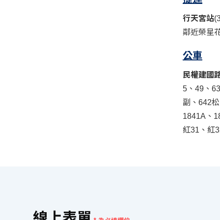
行天宮站
(
鄰近榮星
公車
民權建國
5、49、6
副、642松
1841A、1
紅31、紅
線上表單