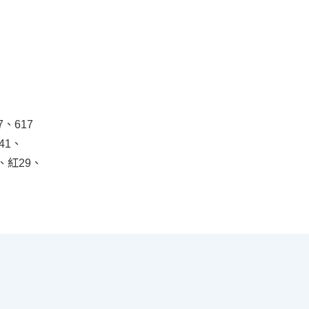
7、617
41、
C、紅29、