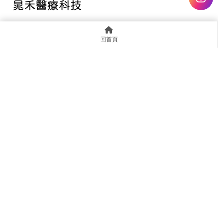
晁禾醫療團隊強調以人為本，發展健康、關懷相關科技。藉由復
健科技、長照輔具器材及預防醫學等儀器的推展，期望科技整合
回首頁
及創新能落實在健康照護與疾病預防。 依照中華民國藥事法規
定不予網上銷售，若對產品有興趣，敬請電話或信箱聯繫諮詢，
並參照您的專業醫事人員諮詢，謝謝您的支持。
@hhk6256q
assistant@habitz.com.tw
台北市中山區建國北路二段147號1樓
0287899985
首頁
認識晁禾
獨家代理
嚴選產品
實用資訊
聯繫我們
Designed by
揚京快客
Copyright © 2026
..
累積人氣: 1098976