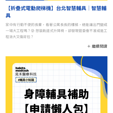
【折疊式電動爬梯機】台北智慧輔具｜智慧輔
具
家中有行動不便的長輩，看著公寓長長的樓梯，總是讓出門變成
一場大工程嗎？😰 想裝軌道式升降椅，卻發現管委會不准或是工
程浩大又傷荷包？