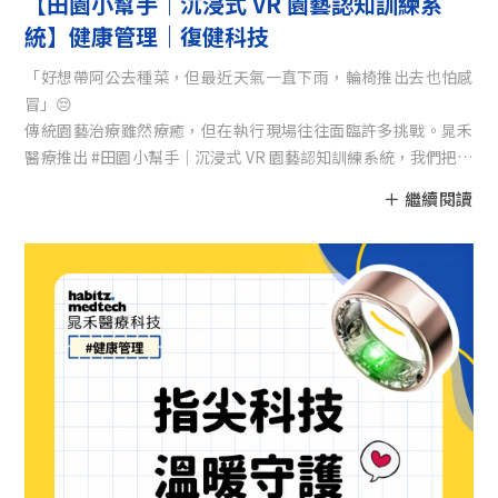
【田園小幫手｜沉浸式 VR 園藝認知訓練系
統】健康管理｜復健科技
「好想帶阿公去種菜，但最近天氣一直下雨，輪椅推出去也怕感
冒」😔
傳統園藝治療雖然療癒，但在執行現場往往面臨許多挑戰。晁禾
醫療推出 #田園小幫手｜沉浸式 VR 園藝認知訓練系統，我們把整
座果園、農場都縮小放進 VR 眼鏡裡了！🌿👓