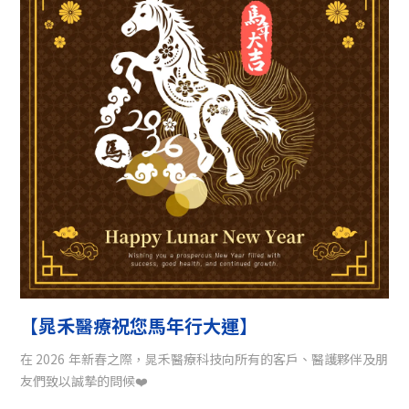
【晁禾醫療祝您馬年行大運】
在 2026 年新春之際，晁禾醫療科技向所有的客戶、醫護夥伴及朋
友們致以誠摯的問候❤️