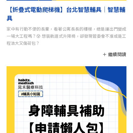
【折疊式電動爬梯機】台北智慧輔具｜智慧輔
具
家中有行動不便的長輩，看著公寓長長的樓梯，總是讓出門變成
一場大工程嗎？😰 想裝軌道式升降椅，卻發現管委會不准或是工
程浩大又傷荷包？