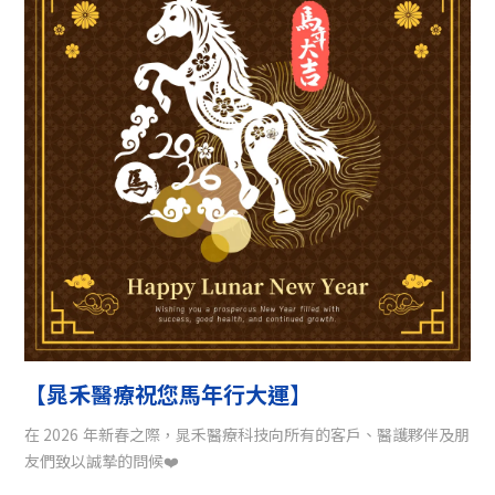
【晁禾醫療祝您馬年行大運】
在 2026 年新春之際，晁禾醫療科技向所有的客戶、醫護夥伴及朋
友們致以誠摯的問候❤️