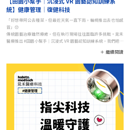
【田園小幫手｜沉浸式 VR 園藝認知訓練系
統】健康管理｜復健科技
「好想帶阿公去種菜，但最近天氣一直下雨，輪椅推出去也怕感
冒」😔
傳統園藝治療雖然療癒，但在執行現場往往面臨許多挑戰。晁禾
醫療推出 #田園小幫手｜沉浸式 VR 園藝認知訓練系統，我們把整
座果園、農場都縮小放進 VR 眼鏡裡了！🌿👓