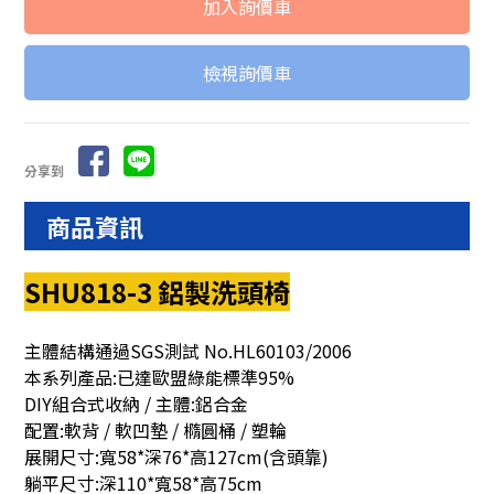
檢視詢價車
分享到
商品資訊
SHU818-3 鋁製洗頭椅
主體結構通過SGS測試 No.HL60103/2006
本系列產品:已達歐盟綠能標準95%
DIY組合式收納 / 主體:鋁合金
配置:軟背 / 軟凹墊 / 橢圓桶 / 塑輪
展開尺寸:寬58*深76*高127cm(含頭靠)
躺平尺寸:深110*寬58*高75cm