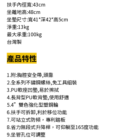
扶手內徑寬:43cm
坐離地高:48cm
坐墊尺寸:寬41*深42*高5cm
淨重:13kg
最大承重:100kg
台灣製
產品特性
1.附:胸腔安全帶,頭靠
2.全系列不鏽鋼螺絲,免工具組裝
3.PU軟座凹墊,易於擦拭
4.長背型PU軟背墊,使用舒適
5.4”雙色強化型塑鋼輪
6.扶手可拆卸,利於移位功能
7.可站立式防傾，專利踏板
8.省力無段式升降桿，可仰躺至165度功能
9.坐管孔位可調整