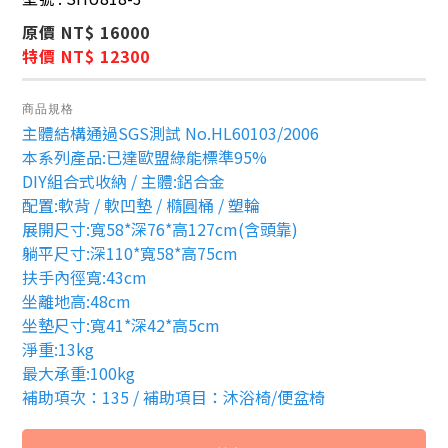
原價 NT$ 16000
特價 NT$ 12300
商品規格
主體結構通過SGS測試 No.HL60103/2006
本系列產品:已達歐盟綠能標準95%
DIY組合式收納 / 主體:鋁合金
配置:軟背 / 軟凹墊 / 橢圓桶 / 塑輪
展開尺寸:寬58*深76*高127cm(含頭靠)
躺平尺寸:深110*寬58*高75cm
扶手內徑寬:43cm
坐離地高:48cm
坐墊尺寸:寬41*深42*高5cm
淨重:13kg
最大承重:100kg
補助項次：135 / 補助項目：沐浴椅/便盆椅