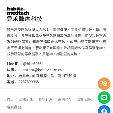
晁禾醫療團隊強調以人為本，發展健康、關懷相關科技。藉由復
健科技、長照輔具器材及預防醫學等儀器的推展，期望科技整合
及創新能落實在健康照護與疾病預防。 依照中華民國藥事法規
定不予網上銷售，若對產品有興趣，敬請電話或信箱聯繫諮詢，
並參照您的專業醫事人員諮詢，謝謝您的支持。
@hhk6256q
assistant@habitz.com.tw
台北市中山區建國北路二段147號1樓
0287899985
首頁
認識晁禾
獨家代理
嚴選產品
實用資訊
聯繫我們