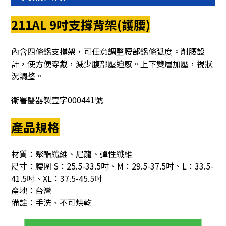
211AL 9吋支撐背架(護腰)
內含四條鋁支撐架，可任意調整腰部鋁條弧度。削腰設
計，使方便穿戴，減少腹部壓迫感。上下雙層加壓，視狀
況調整。
衛署醫器製壹字000441號
產品規格
材質：聚酯纖維、尼龍、彈性纖維
尺寸：腰圍 S：25.5-33.5吋、M：29.5-37.5吋、L：33.5-
41.5吋、XL：37.5-45.5吋
產地：台灣
備註：手洗、不可烘乾