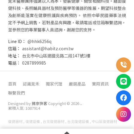
晁禾醫療團隊強調以人為本，發展健康、關懷相關科技。藉由復
健科技、長照輔具器材及預防醫學等儀器的推展，期望科技整合
及創新能落實在健康照護與疾病預防。 依照中華民國藥事法規
定不予網上銷售，若對產品有興趣，敬請電話或信箱聯繫諮詢，
並參照您的專業醫事人員諮詢，謝謝您的支持。
@hhk6256q
assistant@habitz.com.tw
台北市中山區建國北路二段147號1樓
0287899985
首頁
認識晁禾
獨家代理
嚴選產品
實用資訊
聯繫我們
Designed by
揚京快客
Copyright © 2026
..
累積人氣: 1087914
復健器材
復健設備
台北復健器材
台北復健設備
中山區復健器材