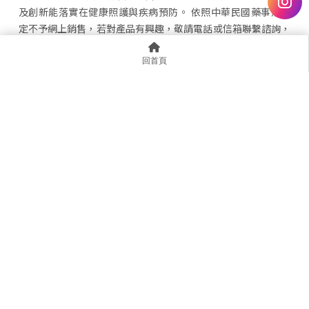
及創新能落實在健康照護與疾病預防。 依照中華民國藥事法規
定不予網上銷售，若對產品有興趣，敬請電話或信箱聯繫諮詢，
並參照您的專業醫事人員諮詢，謝謝您的支持。
回首頁
@hhk6256q
assistant@habitz.com.tw
台北市中山區建國北路二段147號1樓
0287899985
首頁
認識晁禾
獨家代理
嚴選產品
實用資訊
聯繫我們
Designed by
揚京快客
Copyright © 2026
..
累積人氣: 1093598
復健器材
復健設備
台北復健器材
台北復健設備
中山區復健器材